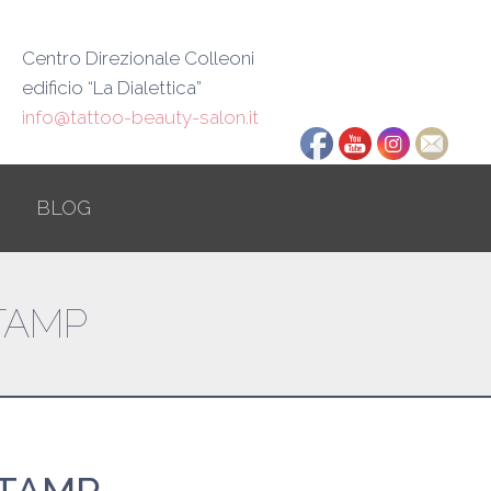
Centro Direzionale Colleoni
edificio “La Dialettica”
info@tattoo-beauty-salon.it
BLOG
STAMP