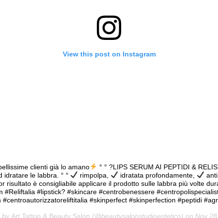
View this post on Instagram
bellissime clienti già lo amano
° ° ?LIPS SERUM AI PEPTIDI & RELI
 idratare le labbra. ° °
rimpolpa,
idratata profondamente,
anti
r risultato è consigliabile applicare il prodotto sulle labbra più volte dur
m #Reliftalia #lipstick? #skincare #centrobenessere #centropolispecialis
#centroautorizzatoreliftitalia #skinperfect #skinperfection #peptidi #ag
d by
Art Tattoo & Beauty Salon
(@beautysalonstudioestetico) on
Nov 28, 20