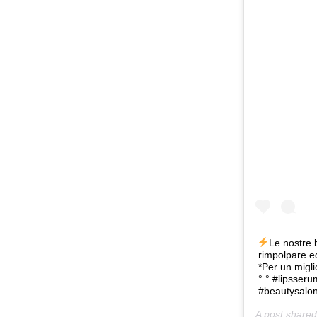
Le nostre 
rimpolpare ed
*Per un miglio
° ° #lipsseru
#beautysalon 
A post share