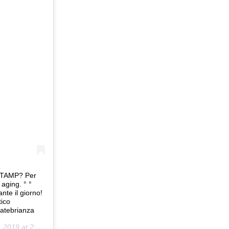
STAMP? Per
 aging. ° °
ante il giorno!
tico
ratebrianza
19 at 2:46am PST