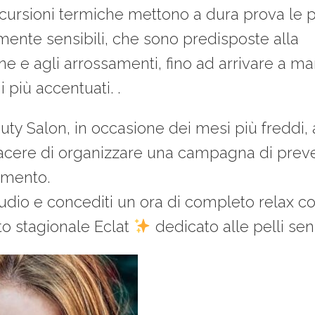
scursioni termiche mettono a dura prova le p
mente sensibili, che sono predisposte alla
e e agli arrossamenti, fino ad arrivare a ma
 più accentuati. .
uty Salon, in occasione dei mesi più freddi
piacere di organizzare una campagna di prev
amento.
tudio e concediti un ora di completo relax con
to stagionale Eclat
dedicato alle pelli sens