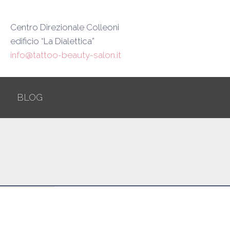
Centro Direzionale Colleoni
edificio “La Dialettica”
info@tattoo-beauty-salon.it
BLOG