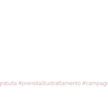
ratuita
#prenotailtuotrattamento
#campagn