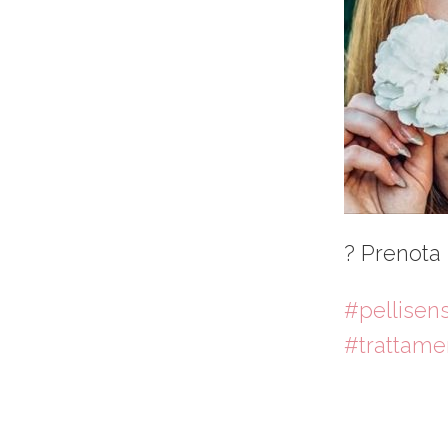
? Prenota 
#pellisensi
#trattame