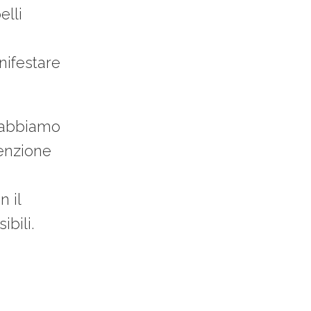
elli
nifestare
, abbiamo
enzione
 il
ibili.