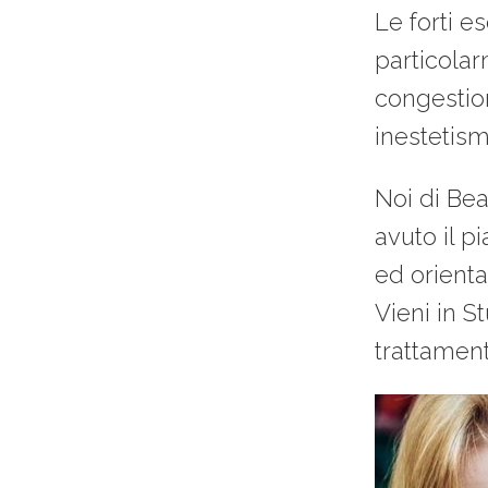
Le forti e
particolar
congestion
inestetismi
Noi di Bea
avuto il 
ed orient
Vieni in S
trattamen