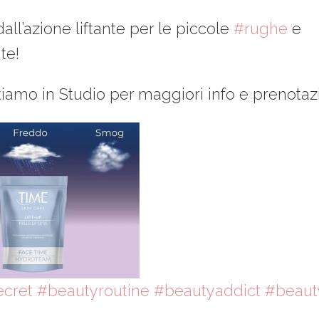
all’azione liftante per le piccole
#rughe
e
te!
tiamo in Studio per maggiori info e prenotazio
cret
#beautyroutine
#beautyaddict
#beaut