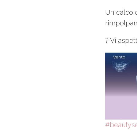
Un calco d
rimpolpan
? Vi aspet
#beautyse