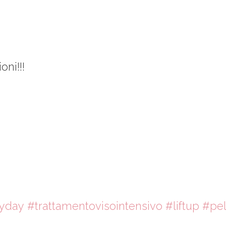
ni!!!
yday
#trattamentovisointensivo
#liftup
#pel