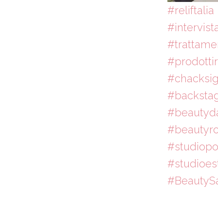
#reliftalia
#intervist
#trattament
#prodottire
#chacksig
#backsta
#beautyd
#beautyro
#studiopol
#studioes
#BeautyS