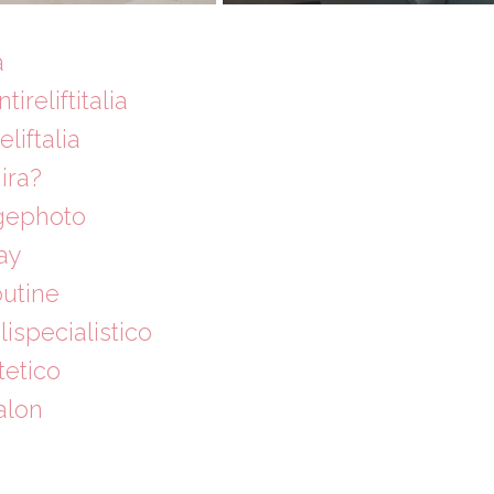
a
ireliftitalia
liftalia
ira?
gephoto
ay
utine
ispecialistico
tetico
alon