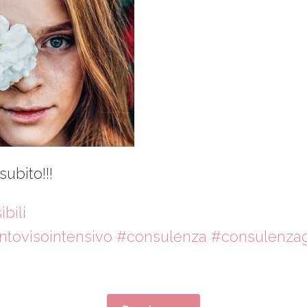
subito!!!
bili
ntovisointensivo
#consulenza
#consulenzag