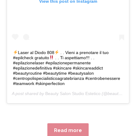
View this post on Instagram
Laser al Diodo 808
. . Vieni a prenotare il tuo
#epilcheck gratuito
. . Ti aspettiamo!!! . .
#epilazionelaser #epilazionepermanente
#epilazionedefinitiva #skincare #skincareaddict
#beautyroutine #beautytime #beautysalon
#centropolispecialisticoagratebrianza #centrobenessere
#teamwork #skinperfection
A post shared by
Beauty Salon Studio Estetico
(@beautysalonstudioestetico) on
Read more