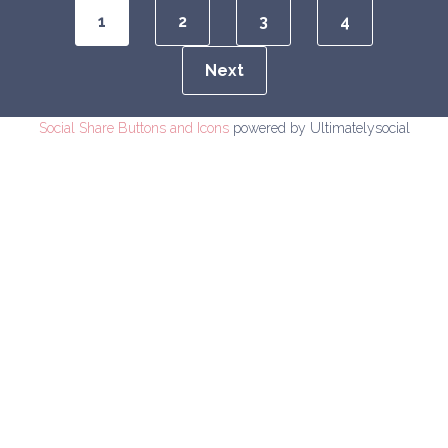
1
2
3
4
Next
Social Share Buttons and Icons
powered by Ultimatelysocial