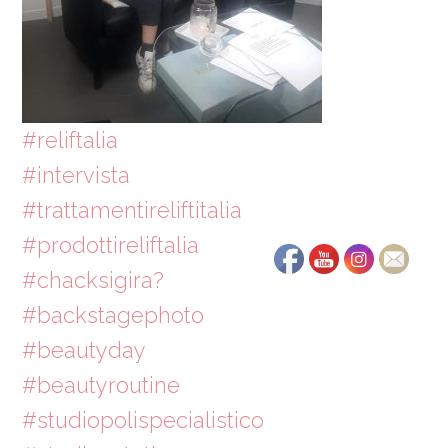
#reliftalia
#intervista
#trattamentireliftitalia
#prodottireliftalia
#chacksigira?
#backstagephoto
#beautyday
#beautyroutine
#studiopolispecialistico