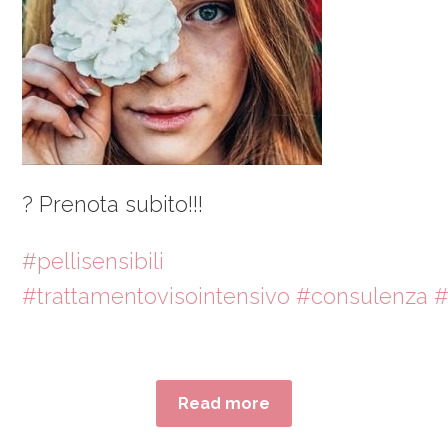
? Prenota subito!!!
#pellisensibili
#trattamentovisointensivo
#consulenza
#
Read more