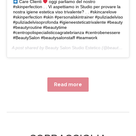
Care Clienti
oggi parliamo del nostro
#skinperfection . . Vi aspettiamo in Studio per provare la
nostra igiene estetica viso trivalente? . . #skincarelove
#skinperfection #skin #personalskintrainer #puliziadelviso
#puliziadelvisoprofonda #igieneesteticatrivalente #beauty
#beautyroutine #beautytime
#centropolispecialisticoagratebrianza #centrobenessere
#BeautySalon #beautysalonstaff #teamwork
A post shared by
Beauty Salon Studio Estetico
(@beautysalonstudioestetico) on
Read more